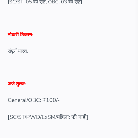
[SC/ST: 05 वर्षे सूट, OBC: 03 वर्षे सूट]
नोकरी ठिकाण:
संपूर्ण भारत.
अर्ज शुल्क:
General/OBC: ₹100/-
[SC/ST/PWD/ExSM/महिला: फी नाही]