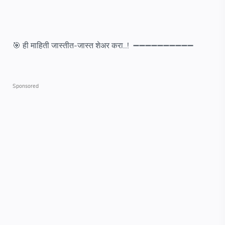
🎯 ही माहिती जास्तीत-जास्त शेअर करा..! ➖➖➖➖➖➖➖➖➖➖