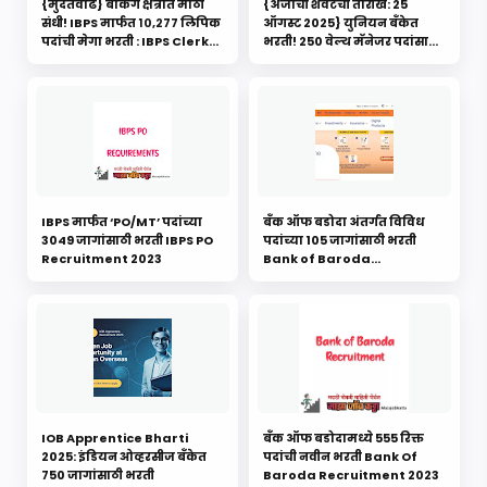
{मुदतवाढ} बँकिंग क्षेत्रात मोठी
{अर्जाची शेवटची तारीख: 25
संधी! IBPS मार्फत १०,२७७ लिपिक
ऑगस्ट 2025} युनियन बँकेत
पदांची मेगा भरती : IBPS Clerk
भरती! 250 वेल्थ मॅनेजर पदांसाठी
Bharti 2025
संधी; पगार ₹93,960 पर्यंत |
Union Bank Of India
Recruitment 2025
IBPS मार्फत ‘PO/MT’ पदांच्या
बँक ऑफ बडोदा अंतर्गत विविध
3049 जागांसाठी भरती IBPS PO
पदांच्या 105 जागांसाठी भरती
Recruitment 2023
Bank of Baroda
Recruitment 2022
IOB Apprentice Bharti
बँक ऑफ बडोदामध्ये 555 रिक्त
2025: इंडियन ओव्हरसीज बँकेत
पदांची नवीन भरती Bank Of
750 जागांसाठी भरती
Baroda Recruitment 2023