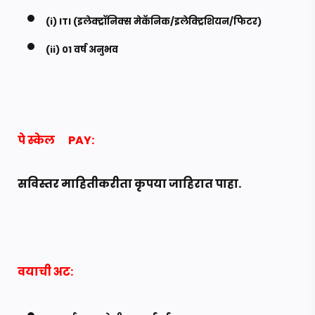
(i) ITI (इलेक्ट्रॉनिक्स मेकॅनिक/इलेक्ट्रिशियन/फिटर)
(ii) 01 वर्ष अनुभव
पे स्केल
PAY:
सविस्तर माहितीकरीता कृपया जाहिरात पाहा.
वयाची अट: