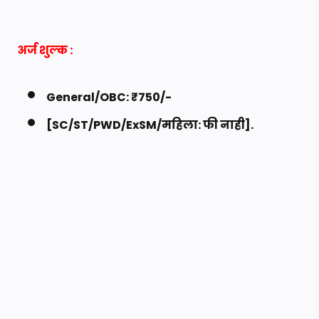
अर्ज शुल्क
:
General/OBC: ₹750/-
[SC/ST/PWD/ExSM/महिला: फी नाही].