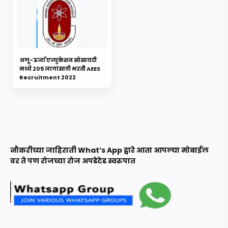
अणू-ऊर्जा एज्युकेशन सोसायटी
मध्ये 205 जागांसाठी भरती AEES
Recruitment 2022
नौकरीच्या जाहिराती What’s App द्वारे आता आपल्या मोबाईल
वर ते पण रोजच्या रोज अपडेटेड स्वरुपात